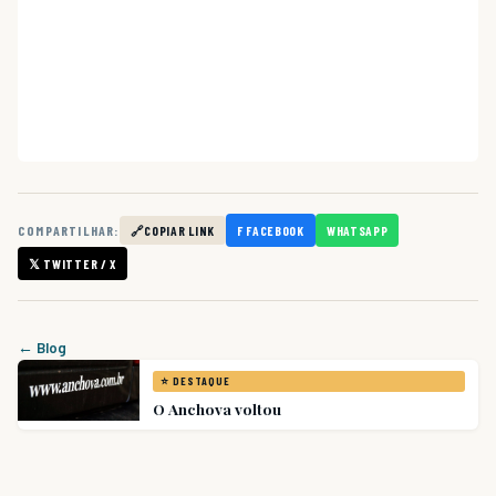
COMPARTILHAR:
🔗
COPIAR LINK
F FACEBOOK
WHATSAPP
𝕏 TWITTER / X
← Blog
⭐ DESTAQUE
O Anchova voltou