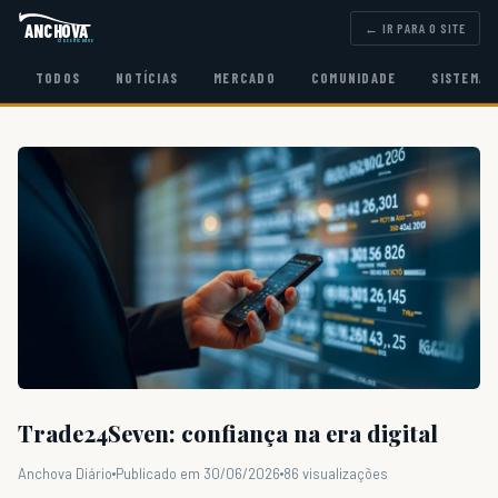
ANCHOVA
← IR PARA O SITE
classificados
TODOS
NOTÍCIAS
MERCADO
COMUNIDADE
SISTEMA
Trade24Seven: confiança na era digital
Anchova Diário
Publicado em 30/06/2026
86 visualizações