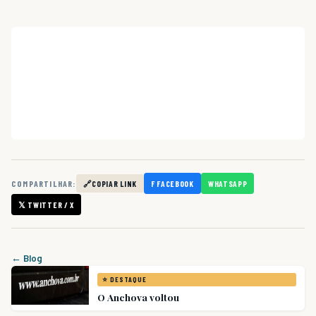
COMPARTILHAR:
🔗
COPIAR LINK
F FACEBOOK
WHATSAPP
𝕏 TWITTER / X
← Blog
⭐ DESTAQUE
O Anchova voltou